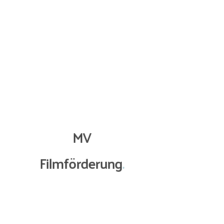
Kurzinhalt:
MV
Nach dem Tod ihres pflegebedürftigen Vaters findet die sch
einer Kajaktour langsam zurück ins Leben. Gerade als sie beg
verlieben, tritt ihr entfremdeter Bruder mit einem Erbstreit a
Filmförderung
.
sich damit auseinanderzusetzen. Ein stilles Wasserwander-R
Geistergeschichte in vier Kapiteln.
WEITERLESEN
Gefördert durch die MV FILMFÖRDERUNG
Präsentation (2022) - 3.500 Euro
Produktionsförderung (2021) 300.000 Euro