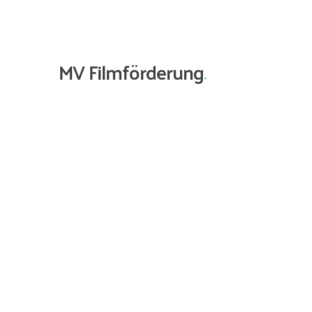
0
MV Filmförderung
.
Awards
rderung GmbH
→
Team
ße 90/92
→
Kontakt zu uns
erin