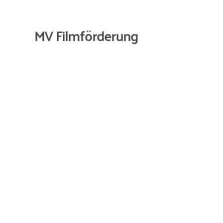
MV Filmförderung
.
 Antragstellung ist
eine vorherige Beratung notwendig
. Dafür