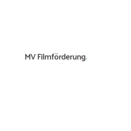
Frederick Stein
Frank Streffing
Copyright: ARD DEGETO/ Knut Koops
MV Filmförderung
.
das ihr Sohn Thomas führt, will nach ihrer
 Burger- Restaurant eröffnen und setzt
Herling
Kamera
Peter Steuger
ik
Birger Klausen
Licht
Manuel Musch
tellungsleitung
Volker Hahn
rion Gerhardt
Ausführende/r