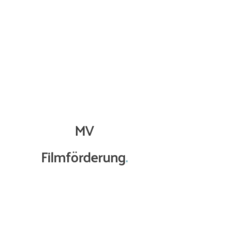
Voraussetzungen
vorherige Förderung im Rahmen einer
Filmfördermaßnahme des Landes Mecklenburg-
Vorpommern
(einschl. Kulturelle Filmförderung Mecklenburg-
Vorpommern, Zusätzliche Filmförderung Mecklenburg-
MV
Vorpommern sowie Produktionen, die bereits eine
Filmförderung
.
schriftliche Förderzusage von der MV Filmförderung
oder der Staatskanzlei Mecklenburg-Vorpommern
erhalten haben)
Förderfähig sind ausschließlich nachweislich
entstandene
Mehrkosten für Schutzmaßnahmen, die