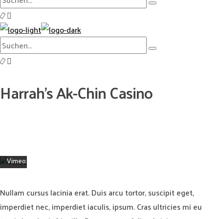
Type
nach:
and
hit
Mit
Suche
dem
enter
Type
nach:
Laden
and
des
hit
Harrah’s Ak-Chin Casino
Videos
enter
akzeptieren
Sie
die
Datenschutzerklärung
von
Vimeo.
Mehr
erfahren
Nullam cursus lacinia erat. Duis arcu tortor, suscipit eget,
imperdiet nec, imperdiet iaculis, ipsum. Cras ultricies mi eu
Video