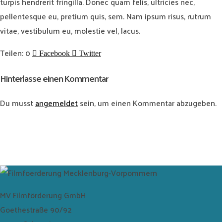
laden
turpis hendrerit fringilla. Donec quam felis, ultricies nec,
pellentesque eu, pretium quis, sem. Nam ipsum risus, rutrum
vitae, vestibulum eu, molestie vel, lacus.
Vimeo
immer
0
Facebook
Twitter
entsperren
Hinterlasse einen Kommentar
Du musst
angemeldet
sein, um einen Kommentar abzugeben.
MV Filmförderung GmbH
Goethestraße 90/92