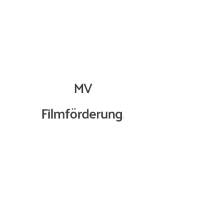
Details & Info
MV
Lorem ipsum dolor sit amet, consectetuer
Filmförderung
.
adipiscing elit, sed diam nonummy nibh
euismod tincidunt ut laoreet dolore magna
aliquam erat volutpat. Ut wisi enim ad
minim veniam, quis nostrud exerci tation
ullamcorper suscipit lobortis nisl ut aliquip
ex ea commodo consequat. Duis autem vel.